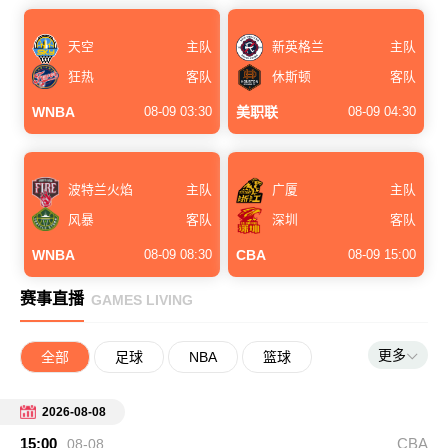
天空
主队
新英格兰
主队
狂热
客队
休斯顿
客队
WNBA
08-09 03:30
美职联
08-09 04:30
波特兰火焰
主队
广厦
主队
风暴
客队
深圳
客队
WNBA
08-09 08:30
CBA
08-09 15:00
赛事直播
GAMES LIVING
更多
全部
足球
NBA
篮球
英超
德甲
法甲
西甲
2026-08-08
15:00
CBA
08-08
意甲
中超
CBA
NBL