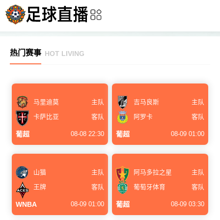
热门赛事
HOT LIVING
马里迪莫
主队
吉马良斯
主队
卡萨比亚
客队
阿罗卡
客队
葡超
08-08 22:30
葡超
08-09 01:00
山猫
主队
阿马多拉之星
主队
王牌
客队
葡萄牙体育
客队
WNBA
08-09 01:00
葡超
08-09 03:30