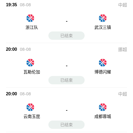
-
浙江队
武汉三镇
已结束
20:00
08-08
挪超
-
瓦勒伦加
博德闪耀
已结束
20:00
08-08
中超
-
云南玉昆
成都蓉城
已结束
20:00
08-08
英联杯
-
剑桥联
巴尼特