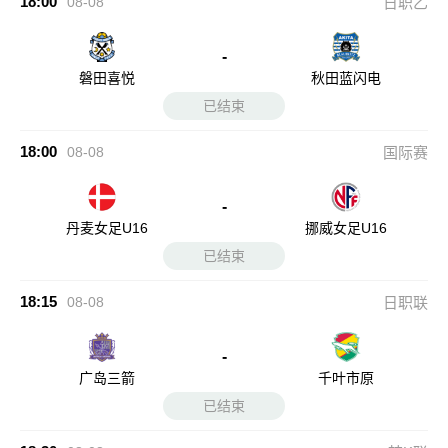
18:00
08-08
日职乙
-
磐田喜悦
秋田蓝闪电
已结束
18:00
08-08
国际赛
-
丹麦女足U16
挪威女足U16
已结束
18:15
08-08
日职联
-
广岛三箭
千叶市原
已结束